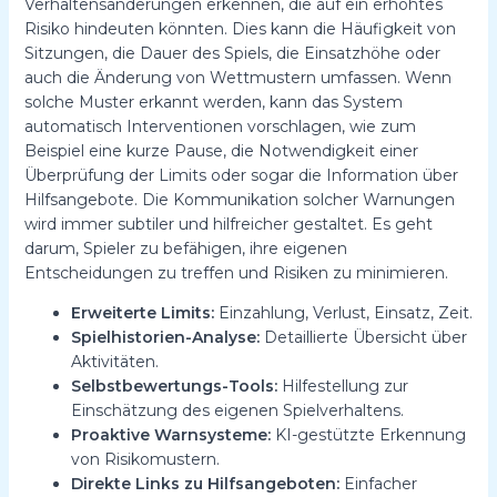
Verhaltensänderungen erkennen, die auf ein erhöhtes
Risiko hindeuten könnten. Dies kann die Häufigkeit von
Sitzungen, die Dauer des Spiels, die Einsatzhöhe oder
auch die Änderung von Wettmustern umfassen. Wenn
solche Muster erkannt werden, kann das System
automatisch Interventionen vorschlagen, wie zum
Beispiel eine kurze Pause, die Notwendigkeit einer
Überprüfung der Limits oder sogar die Information über
Hilfsangebote. Die Kommunikation solcher Warnungen
wird immer subtiler und hilfreicher gestaltet. Es geht
darum, Spieler zu befähigen, ihre eigenen
Entscheidungen zu treffen und Risiken zu minimieren.
Erweiterte Limits:
Einzahlung, Verlust, Einsatz, Zeit.
Spielhistorien-Analyse:
Detaillierte Übersicht über
Aktivitäten.
Selbstbewertungs-Tools:
Hilfestellung zur
Einschätzung des eigenen Spielverhaltens.
Proaktive Warnsysteme:
KI-gestützte Erkennung
von Risikomustern.
Direkte Links zu Hilfsangeboten:
Einfacher