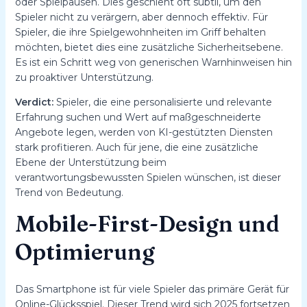
oder Spielpausen. Dies geschieht oft subtil, um den
Spieler nicht zu verärgern, aber dennoch effektiv. Für
Spieler, die ihre Spielgewohnheiten im Griff behalten
möchten, bietet dies eine zusätzliche Sicherheitsebene.
Es ist ein Schritt weg von generischen Warnhinweisen hin
zu proaktiver Unterstützung.
Verdict:
Spieler, die eine personalisierte und relevante
Erfahrung suchen und Wert auf maßgeschneiderte
Angebote legen, werden von KI-gestützten Diensten
stark profitieren. Auch für jene, die eine zusätzliche
Ebene der Unterstützung beim
verantwortungsbewussten Spielen wünschen, ist dieser
Trend von Bedeutung.
Mobile-First-Design und
Optimierung
Das Smartphone ist für viele Spieler das primäre Gerät für
Online-Glücksspiel. Dieser Trend wird sich 2025 fortsetzen