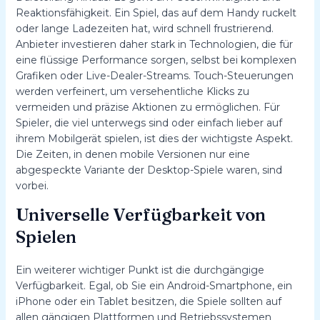
Reaktionsfähigkeit. Ein Spiel, das auf dem Handy ruckelt
oder lange Ladezeiten hat, wird schnell frustrierend.
Anbieter investieren daher stark in Technologien, die für
eine flüssige Performance sorgen, selbst bei komplexen
Grafiken oder Live-Dealer-Streams. Touch-Steuerungen
werden verfeinert, um versehentliche Klicks zu
vermeiden und präzise Aktionen zu ermöglichen. Für
Spieler, die viel unterwegs sind oder einfach lieber auf
ihrem Mobilgerät spielen, ist dies der wichtigste Aspekt.
Die Zeiten, in denen mobile Versionen nur eine
abgespeckte Variante der Desktop-Spiele waren, sind
vorbei.
Universelle Verfügbarkeit von
Spielen
Ein weiterer wichtiger Punkt ist die durchgängige
Verfügbarkeit. Egal, ob Sie ein Android-Smartphone, ein
iPhone oder ein Tablet besitzen, die Spiele sollten auf
allen gängigen Plattformen und Betriebssystemen