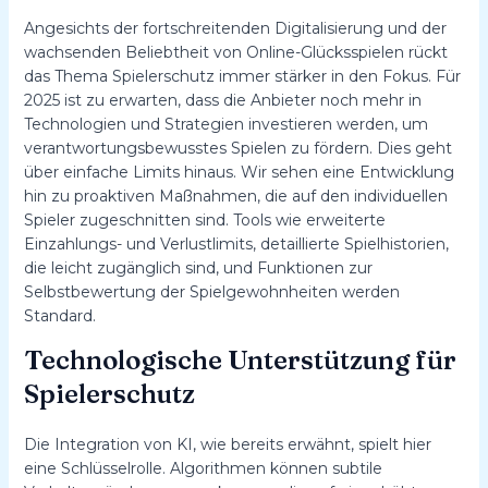
Angesichts der fortschreitenden Digitalisierung und der
wachsenden Beliebtheit von Online-Glücksspielen rückt
das Thema Spielerschutz immer stärker in den Fokus. Für
2025 ist zu erwarten, dass die Anbieter noch mehr in
Technologien und Strategien investieren werden, um
verantwortungsbewusstes Spielen zu fördern. Dies geht
über einfache Limits hinaus. Wir sehen eine Entwicklung
hin zu proaktiven Maßnahmen, die auf den individuellen
Spieler zugeschnitten sind. Tools wie erweiterte
Einzahlungs- und Verlustlimits, detaillierte Spielhistorien,
die leicht zugänglich sind, und Funktionen zur
Selbstbewertung der Spielgewohnheiten werden
Standard.
Technologische Unterstützung für
Spielerschutz
Die Integration von KI, wie bereits erwähnt, spielt hier
eine Schlüsselrolle. Algorithmen können subtile