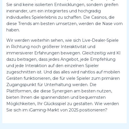
Sie sind keine isolierten Entwicklungen, sondern greifen
ineinander, um ein integriertes und hochgradig
individuelles Spielerlebnis zu schaffen. Die Casinos, die
diese Trends am besten umsetzen, werden die Nase vorn
haben.
Wir werden weiterhin sehen, wie sich Live-Dealer-Spiele
in Richtung noch größerer Interaktivität und
immersiverer Erfahrungen bewegen. Gleichzeitig wird KI
dazu beitragen, dass jedes Angebot, jede Empfehlung
und jede Interaktion auf den einzelnen Spieler
zugeschnitten ist. Und das alles wird nahtlos auf mobilen
Geräten funktionieren, die für viele Spieler zum primären
Zugangspunkt für Unterhaltung werden. Die
Plattformen, die diese Synergien am besten nutzen,
bieten Ihnen die spannendsten und bequemsten
Möglichkeiten, Ihr Glücksspiel zu gestalten. Wie werden
Sie sich im iGaming-Markt von 2025 positionieren?