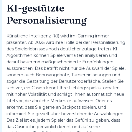
KI-gestützte
Personalisierung
Künstliche Intelligenz (KI) wird im iGaming immer
präsenter. Ab 2025 wird ihre Rolle bei der Personalisierung
des Spielerlebnisses noch deutlicher zutage treten. KI-
Algorithmen können Spielerverhalten analysieren und
darauf basierend maßgeschneiderte Empfehlungen
aussprechen. Das betrifft nicht nur die Auswahl der Spiele,
sondern auch Bonusangebote, Turniereinladungen und
sogar die Gestaltung der Benutzeroberfläche. Stellen Sie
sich vor, ein Casino kennt Ihre Lieblingsspielautomaten
mit hoher Volatilität und schlägt Ihnen automatisch neue
Titel vor, die ähnliche Merkmale aufweisen. Oder es
erkennt, dass Sie gerne an Jackpots spielen, und
informiert Sie gezielt über bevorstehende Auszahlungen.
Das Ziel ist es, jedem Spieler das Gefühl zu geben, dass
das Casino ihn persönlich kennt und auf seine