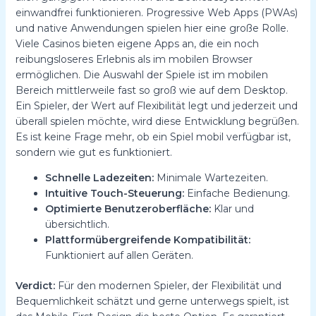
einwandfrei funktionieren. Progressive Web Apps (PWAs)
und native Anwendungen spielen hier eine große Rolle.
Viele Casinos bieten eigene Apps an, die ein noch
reibungsloseres Erlebnis als im mobilen Browser
ermöglichen. Die Auswahl der Spiele ist im mobilen
Bereich mittlerweile fast so groß wie auf dem Desktop.
Ein Spieler, der Wert auf Flexibilität legt und jederzeit und
überall spielen möchte, wird diese Entwicklung begrüßen.
Es ist keine Frage mehr, ob ein Spiel mobil verfügbar ist,
sondern wie gut es funktioniert.
Schnelle Ladezeiten:
Minimale Wartezeiten.
Intuitive Touch-Steuerung:
Einfache Bedienung.
Optimierte Benutzeroberfläche:
Klar und
übersichtlich.
Plattformübergreifende Kompatibilität:
Funktioniert auf allen Geräten.
Verdict:
Für den modernen Spieler, der Flexibilität und
Bequemlichkeit schätzt und gerne unterwegs spielt, ist