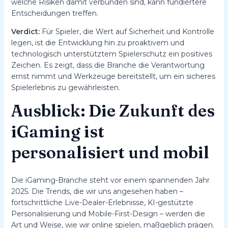
welche Risiken damit verbunden sind, kann fundiertere
Entscheidungen treffen.
Verdict:
Für Spieler, die Wert auf Sicherheit und Kontrolle
legen, ist die Entwicklung hin zu proaktivem und
technologisch unterstütztem Spielerschutz ein positives
Zeichen. Es zeigt, dass die Branche die Verantwortung
ernst nimmt und Werkzeuge bereitstellt, um ein sicheres
Spielerlebnis zu gewährleisten.
Ausblick: Die Zukunft des
iGaming ist
personalisiert und mobil
Die iGaming-Branche steht vor einem spannenden Jahr
2025. Die Trends, die wir uns angesehen haben –
fortschrittliche Live-Dealer-Erlebnisse, KI-gestützte
Personalisierung und Mobile-First-Design – werden die
Art und Weise, wie wir online spielen, maßgeblich prägen.