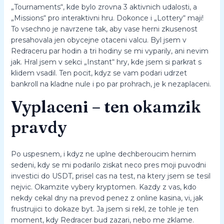
„Tournaments“, kde bylo zrovna 3 aktivnich udalosti, a
„Missions“ pro interaktivni hru. Dokonce i „Lottery“ maji!
To vsechno je navrzene tak, aby vase herni zkusenost
presahovala jen obycejne otaceni valcu. Byl jsem v
Redraceru par hodin a tri hodiny se mi vyparily, ani nevim
jak. Hral jsem v sekci „Instant“ hry, kde jsem si parkrat s
klidem vsadil. Ten pocit, kdyz se vam podari udrzet
bankroll na kladne nule i po par prohrach, je k nezaplaceni.
Vyplaceni – ten okamzik
pravdy
Po uspesnem, i kdyz ne uplne dechberoucim hernim
sedeni, kdy se mi podarilo ziskat neco pres moji puvodni
investici do USDT, prisel cas na test, na ktery jsem se tesil
nejvic. Okamzite vybery kryptomen. Kazdy z vas, kdo
nekdy cekal dny na prevod penez z online kasina, vi, jak
frustrujici to dokaze byt. Ja jsem si rekl, ze tohle je ten
moment, kdy Redracer bud zazari, nebo me zklame.