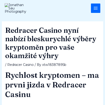
Skip
Post
MAI
to
navigation
ME
content
Redracer Casino nyní
nabízí bleskurychlé výběry
kryptoměn pro vaše
okamžité výhry
/
Redracer Casino
/ By
xtw18387895b
Rychlost kryptomen – ma
prvni jizda v Redracer
Casinu