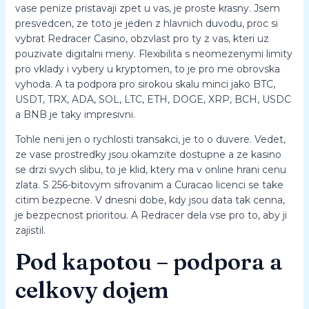
vase penize pristavaji zpet u vas, je proste krasny. Jsem
presvedcen, ze toto je jeden z hlavnich duvodu, proc si
vybrat Redracer Casino, obzvlast pro ty z vas, kteri uz
pouzivate digitalni meny. Flexibilita s neomezenymi limity
pro vklady i vybery u kryptomen, to je pro me obrovska
vyhoda. A ta podpora pro sirokou skalu minci jako BTC,
USDT, TRX, ADA, SOL, LTC, ETH, DOGE, XRP, BCH, USDC
a BNB je taky impresivni.
Tohle neni jen o rychlosti transakci, je to o duvere. Vedet,
ze vase prostredky jsou okamzite dostupne a ze kasino
se drzi svych slibu, to je klid, ktery ma v online hrani cenu
zlata. S 256-bitovym sifrovanim a Curacao licenci se take
citim bezpecne. V dnesni dobe, kdy jsou data tak cenna,
je bezpecnost prioritou. A Redracer dela vse pro to, aby ji
zajistil.
Pod kapotou – podpora a
celkovy dojem