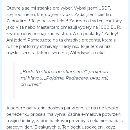
Otevrela se mi stranka pro vyber. Vybral jsem USDT,
stejnou menu, kterou jsem vlozil. Zadal jsem castku.
Zadny limit! To je neuveritelne! Zatimeco tradicni metody
jako Visa nebo Mastercard omezuji vybery na 1000 EUR,
kryptomeny nemaji zadny strop. A co poplatky? Zadny!
Ani jeden! Pamatujete na ta drazdiva procenta, ktera si
ruzne platformy strhavaly? Tady nic. To je ferova hra,
myslel jsem si. Kliknul jsem na „Withdraw“ a cekal.
„Bude to skutecne okamzite?“ proletelo
mi hlavou. „Pojdme, Redracere, ukaz mi,
co umis!“
A behem par vterin, doslova par vterin, se na me krypto
penezenku pripsala ma vyhra. Zadna e-mailova potvrzeni
trvajici hodiny, zadne bankovni prevody s cekanim na dalsi
pracovni den. Bleskurychle. Ten pocit uspokojeni, kdyz