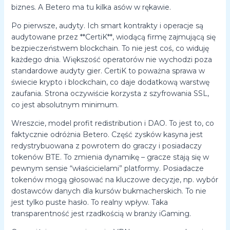
biznes. A Betero ma tu kilka asów w rękawie.
Po pierwsze, audyty. Ich smart kontrakty i operacje są
audytowane przez **CertiK**, wiodącą firmę zajmującą się
bezpieczeństwem blockchain. To nie jest coś, co widuję
każdego dnia. Większość operatorów nie wychodzi poza
standardowe audyty gier. CertiK to poważna sprawa w
świecie krypto i blockchain, co daje dodatkową warstwę
zaufania. Strona oczywiście korzysta z szyfrowania SSL,
co jest absolutnym minimum.
Wreszcie, model profit redistribution i DAO. To jest to, co
faktycznie odróżnia Betero. Część zysków kasyna jest
redystrybuowana z powrotem do graczy i posiadaczy
tokenów BTE. To zmienia dynamikę – gracze stają się w
pewnym sensie “właścicielami” platformy. Posiadacze
tokenów mogą głosować na kluczowe decyzje, np. wybór
dostawców danych dla kursów bukmacherskich. To nie
jest tylko puste hasło. To realny wpływ. Taka
transparentność jest rzadkością w branży iGaming.