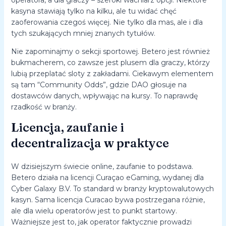
operatora, a dla graczy – szeroki wachlarz opcji. Niektóre
kasyna stawiają tylko na kilku, ale tu widać chęć
zaoferowania czegoś więcej. Nie tylko dla mas, ale i dla
tych szukających mniej znanych tytułów.
Nie zapominajmy o sekcji sportowej. Betero jest również
bukmacherem, co zawsze jest plusem dla graczy, którzy
lubią przeplatać sloty z zakładami. Ciekawym elementem
są tam “Community Odds”, gdzie DAO głosuje na
dostawców danych, wpływając na kursy. To naprawdę
rzadkość w branży.
Licencja, zaufanie i
decentralizacja w praktyce
W dzisiejszym świecie online, zaufanie to podstawa.
Betero działa na licencji Curaçao eGaming, wydanej dla
Cyber Galaxy B.V. To standard w branży kryptowalutowych
kasyn. Sama licencja Curacao bywa postrzegana różnie,
ale dla wielu operatorów jest to punkt startowy.
Ważniejsze jest to, jak operator faktycznie prowadzi