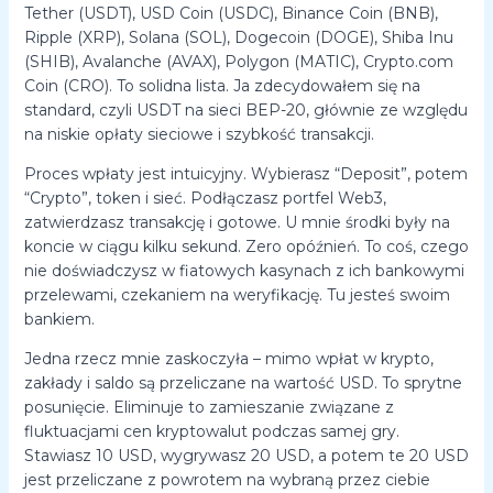
Tether (USDT), USD Coin (USDC), Binance Coin (BNB),
Ripple (XRP), Solana (SOL), Dogecoin (DOGE), Shiba Inu
(SHIB), Avalanche (AVAX), Polygon (MATIC), Crypto.com
Coin (CRO). To solidna lista. Ja zdecydowałem się na
standard, czyli USDT na sieci BEP-20, głównie ze względu
na niskie opłaty sieciowe i szybkość transakcji.
Proces wpłaty jest intuicyjny. Wybierasz “Deposit”, potem
“Crypto”, token i sieć. Podłączasz portfel Web3,
zatwierdzasz transakcję i gotowe. U mnie środki były na
koncie w ciągu kilku sekund. Zero opóźnień. To coś, czego
nie doświadczysz w fiatowych kasynach z ich bankowymi
przelewami, czekaniem na weryfikację. Tu jesteś swoim
bankiem.
Jedna rzecz mnie zaskoczyła – mimo wpłat w krypto,
zakłady i saldo są przeliczane na wartość USD. To sprytne
posunięcie. Eliminuje to zamieszanie związane z
fluktuacjami cen kryptowalut podczas samej gry.
Stawiasz 10 USD, wygrywasz 20 USD, a potem te 20 USD
jest przeliczane z powrotem na wybraną przez ciebie