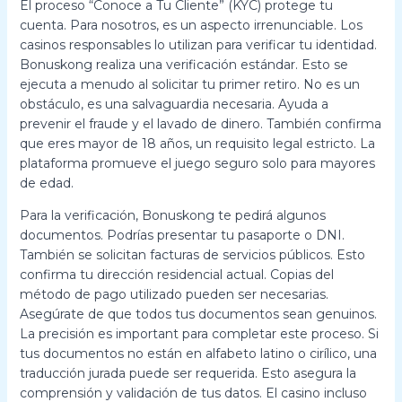
El proceso “Conoce a Tu Cliente” (KYC) protege tu
cuenta. Para nosotros, es un aspecto irrenunciable. Los
casinos responsables lo utilizan para verificar tu identidad.
Bonuskong realiza una verificación estándar. Esto se
ejecuta a menudo al solicitar tu primer retiro. No es un
obstáculo, es una salvaguardia necesaria. Ayuda a
prevenir el fraude y el lavado de dinero. También confirma
que eres mayor de 18 años, un requisito legal estricto. La
plataforma promueve el juego seguro solo para mayores
de edad.
Para la verificación, Bonuskong te pedirá algunos
documentos. Podrías presentar tu pasaporte o DNI.
También se solicitan facturas de servicios públicos. Esto
confirma tu dirección residencial actual. Copias del
método de pago utilizado pueden ser necesarias.
Asegúrate de que todos tus documentos sean genuinos.
La precisión es important para completar este proceso. Si
tus documentos no están en alfabeto latino o cirílico, una
traducción jurada puede ser requerida. Esto asegura la
comprensión y validación de tus datos. El casino incluso