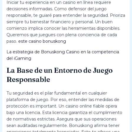
Iniciar tu experiencia en un casino en línea requiere
decisiones informadas. Como defensor del juego
responsable, te guiaré para entender la seguridad. Prioriza
siempre tu bienestar financiero y personal. Un buen
comienzo implica conocer las herramientas disponibles.
Queremos que juegues con plena conciencia de cada
paso.
este casino bonuskong
La estrategia de Bonuskong Casino en la competencia
del iGaming
La Base de un Entorno de Juego
Responsable
Tu seguridad es el pilar fundamental en cualquier
plataforma de juego. Por eso, entender las medidas de
protección es important. Un casino online fiable opera
bajo una licencia. Esta licencia garantiza el cumplimiento
de normativas estrictas. Asegura que sus operaciones
sean auditadas regularmente. Bonuskong afirma tener