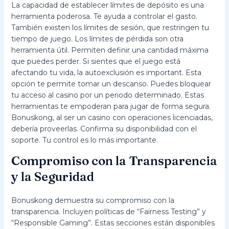
La capacidad de establecer límites de depósito es una
herramienta poderosa. Te ayuda a controlar el gasto.
También existen los límites de sesión, que restringen tu
tiempo de juego. Los límites de pérdida son otra
herramienta útil. Permiten definir una cantidad máxima
que puedes perder. Si sientes que el juego está
afectando tu vida, la autoexclusión es important. Esta
opción te permite tomar un descanso. Puedes bloquear
tu acceso al casino por un periodo determinado. Estas
herramientas te empoderan para jugar de forma segura.
Bonuskong, al ser un casino con operaciones licenciadas,
debería proveerlas. Confirma su disponibilidad con el
soporte. Tu control es lo más importante.
Compromiso con la Transparencia
y la Seguridad
Bonuskong demuestra su compromiso con la
transparencia. Incluyen políticas de “Fairness Testing” y
“Responsible Gaming”. Estas secciones están disponibles