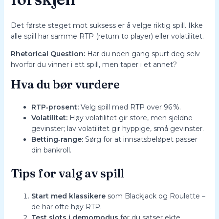
Det første steget mot suksess er å velge riktig spill. Ikke
alle spill har samme RTP (return to player) eller volatilitet.
Rhetorical Question:
Har du noen gang spurt deg selv
hvorfor du vinner i ett spill, men taper i et annet?
Hva du bør vurdere
RTP‑prosent:
Velg spill med RTP over 96 %.
Volatilitet:
Høy volatilitet gir store, men sjeldne
gevinster; lav volatilitet gir hyppige, små gevinster.
Betting‑range:
Sørg for at innsatsbeløpet passer
din bankroll.
Tips for valg av spill
Start med klassikere
som Blackjack og Roulette –
de har ofte høy RTP.
Test slots i demomodus
før du satser ekte