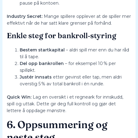
pause på kontoen.
Industry Secret:
Mange spillere opplever at de spiller mer
effektivt når de har satt klare grenser på forhånd.
Enkle steg for bankroll‑styring
Bestem startkapital
– aldri spill mer enn du har råd
til å tape.
Del opp bankrollen
– for eksempel 10 % per
spilløkt.
Justér innsats
etter gevinst eller tap, men aldri
overstig 5 % av total bankroll i én runde.
Quick Win:
Lag en oversikt i et regneark for innskudd,
spill og uttak. Dette gir deg full kontroll og gjør det
lettere å oppdage mønstre.
6. Oppsummering og
neste steg