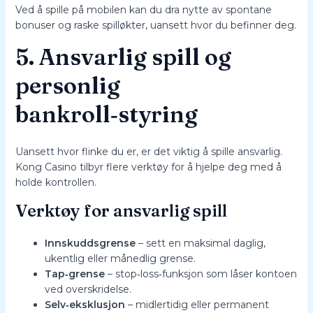
Ved å spille på mobilen kan du dra nytte av spontane
bonuser og raske spilløkter, uansett hvor du befinner deg.
5. Ansvarlig spill og
personlig
bankroll‑styring
Uansett hvor flinke du er, er det viktig å spille ansvarlig.
Kong Casino tilbyr flere verktøy for å hjelpe deg med å
holde kontrollen.
Verktøy for ansvarlig spill
Innskuddsgrense
– sett en maksimal daglig,
ukentlig eller månedlig grense.
Tap‑grense
– stop‑loss‑funksjon som låser kontoen
ved overskridelse.
Selv‑eksklusjon
– midlertidig eller permanent