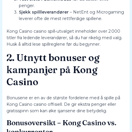
penger.
Sjekk spillleverandører
– NetEnt og Microgaming
leverer ofte de mest rettferdige spillene.
Kong Casino casino spill‑utvalget inneholder over 2 000
titler fra ledende leverandører, så du har rikelig med valg.
Husk å alltid lese spillreglene før du begynner.
2. Utnytt bonuser og
kampanjer på Kong
Casino
Bonusene er en av de største fordelene med å spille på
Kong Casino casino offisiell. De gir ekstra penger eller
gratisspinn som kan øke sjansene dine betydelig.
Bonusoversikt – Kong Casino vs.
konkurrenter