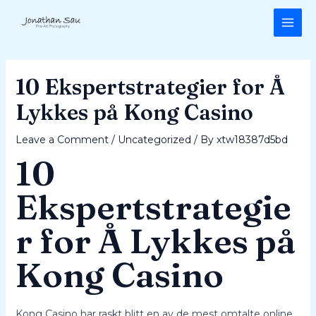
Skip
Post
MAI
to
navigation
ME
content
10 Ekspertstrategier for Å
Lykkes på Kong Casino
Leave a Comment
/
Uncategorized
/ By
xtw18387d5bd
10
Ekspertstrategie
r for Å Lykkes på
Kong Casino
Kong Casino har raskt blitt en av de mest omtalte online