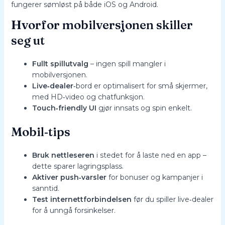
fungerer sømløst på både iOS og Android.
Hvorfor mobilversjonen skiller
seg ut
Fullt spillutvalg
– ingen spill mangler i
mobilversjonen.
Live‑dealer
‑bord er optimalisert for små skjermer,
med HD‑video og chatfunksjon.
Touch‑friendly UI
gjør innsats og spin enkelt.
Mobil‑tips
Bruk nettleseren
i stedet for å laste ned en app –
dette sparer lagringsplass.
Aktiver push‑varsler
for bonuser og kampanjer i
sanntid.
Test internettforbindelsen
før du spiller live‑dealer
for å unngå forsinkelser.