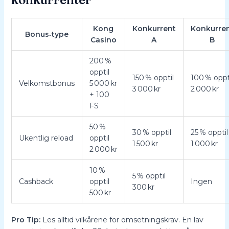
Kong
Konkurrent
Konkurre
Bonus‑type
Casino
A
B
200 %
opptil
150 % opptil
100 % oppt
Velkomstbonus
5 000 kr
3 000 kr
2 000 kr
+ 100
FS
50 %
30 % opptil
25 % opptil
Ukentlig reload
opptil
1 500 kr
1 000 kr
2 000 kr
10 %
5 % opptil
Cashback
opptil
Ingen
300 kr
500 kr
Pro Tip:
Les alltid vilkårene for omsetningskrav. En lav