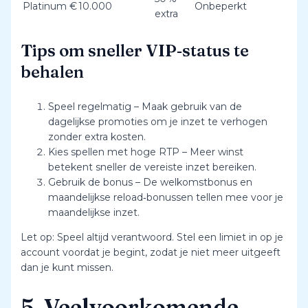
Platinum
€ 10.000
Onbeperkt
extra
Tips om sneller VIP‑status te
behalen
Speel regelmatig – Maak gebruik van de
dagelijkse promoties om je inzet te verhogen
zonder extra kosten.
Kies spellen met hoge RTP – Meer winst
betekent sneller de vereiste inzet bereiken.
Gebruik de bonus – De welkomstbonus en
maandelijkse reload‑bonussen tellen mee voor je
maandelijkse inzet.
Let op: Speel altijd verantwoord. Stel een limiet in op je
account voordat je begint, zodat je niet meer uitgeeft
dan je kunt missen.
5. Veelvoorkomende