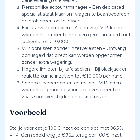
bankrekening of e‑wallet.
Persoonlijke accountmanager – Een dedicated
specialist staat klaar om vragen te beantwoorden
en problemen op te lossen.
Exclusieve toernooien – Alleen voor VIP‑leden
worden high‑roller toernooien georganiseerd met
jackpots tot € 10.000.
VIP‑bonussen zonder inzetvereisten – Ontvang
bonusgeld dat direct kan worden opgenomen
zonder extra wagering.
Hogere limieten bij tafelspellen – Bij blackjack en
roulette kun je inzetten tot € 10.000 per hand.
Speciale evenementen en reizen – VIP‑leden
worden uitgenodigd voor luxe evenementen,
zoals sportwedstrijden en casino‑reizen.
Voorbeeld
Stel je voor dat je 100 € inzet op een slot met 96,5 %
RTP. Gemiddeld krijg je € 96,5 terug per 100 € inzet.