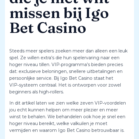
missen bij Igo
Bet Casino
Steeds meer spelers zoeken meer dan alleen een leuk
spel. Ze willen extra’s die hun spelervaring naar een
hoger niveau tillen. VIP‑programma’s bieden precies
dat: exclusieve beloningen, snellere uitbetalingen en
persoonlijke service. Bij Igo Bet Casino staat het
VIP‑systeem centraal. Het is ontworpen voor zowel
beginners als high‑rollers.
In dit artikel laten we zien welke zeven VIP‑voordelen
jou echt kunnen helpen om meer plezier en meer
winst te behalen. We behandelen ook hoe je snel een
hoger niveau bereikt, welke valkuilen je moet
vermijden en waarom Igo Bet Casino betrouwbaar is.