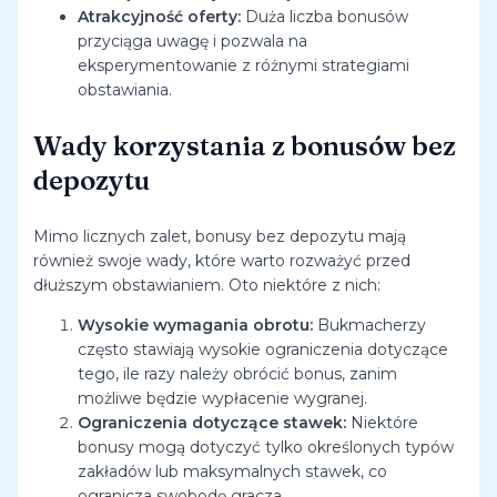
Atrakcyjność oferty:
Duża liczba bonusów
przyciąga uwagę i pozwala na
eksperymentowanie z różnymi strategiami
obstawiania.
Wady korzystania z bonusów bez
depozytu
Mimo licznych zalet, bonusy bez depozytu mają
również swoje wady, które warto rozważyć przed
dłuższym obstawianiem. Oto niektóre z nich:
Wysokie wymagania obrotu:
Bukmacherzy
często stawiają wysokie ograniczenia dotyczące
tego, ile razy należy obrócić bonus, zanim
możliwe będzie wypłacenie wygranej.
Ograniczenia dotyczące stawek:
Niektóre
bonusy mogą dotyczyć tylko określonych typów
zakładów lub maksymalnych stawek, co
ogranicza swobodę gracza.