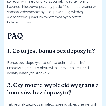
świadomym zarówno korzyści, jak i wad tej formy
hazardu. Kluczowe jest, aby podejść do obstawiania w
sposób zrównoważony, z odpowiednią wiedzą i
świadomością warunków oferowanych przez
bukmacherów.
FAQ
1. Co to jest bonus bez depozytu?
Bonus bez depozytu to oferta bukmachera, która
umożliwia graczom obstawianie bez konieczności
wpłaty własnych środków.
2. Czy można wypłacić wygrane z
bonusów bez depozytu?
Tak, jednak zazwyczaj należy spełnić określone warunki