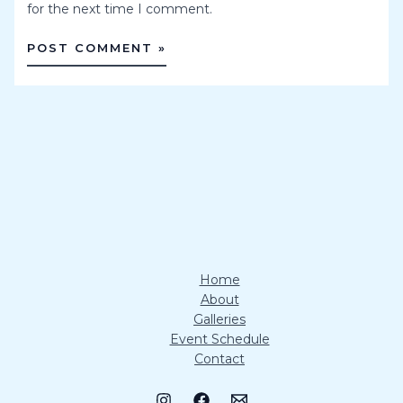
for the next time I comment.
Home
About
Galleries
Event Schedule
Contact