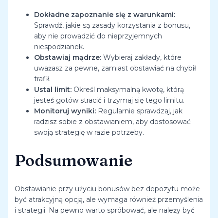
Dokładne zapoznanie się z warunkami:
Sprawdź, jakie są zasady korzystania z bonusu,
aby nie prowadzić do nieprzyjemnych
niespodzianek.
Obstawiaj mądrze:
Wybieraj zakłady, które
uważasz za pewne, zamiast obstawiać na chybił
trafił.
Ustal limit:
Określ maksymalną kwotę, którą
jesteś gotów stracić i trzymaj się tego limitu.
Monitoruj wyniki:
Regularnie sprawdzaj, jak
radzisz sobie z obstawianiem, aby dostosować
swoją strategię w razie potrzeby.
Podsumowanie
Obstawianie przy użyciu bonusów bez depozytu może
być atrakcyjną opcją, ale wymaga również przemyślenia
i strategii. Na pewno warto spróbować, ale należy być