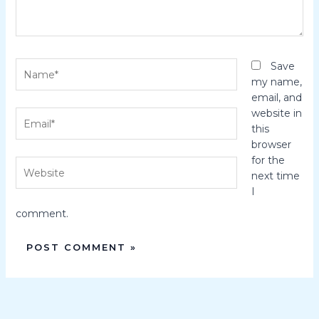
Name*
Save
my name,
email, and
website in
Email*
this
browser
for the
Website
next time
I
comment.