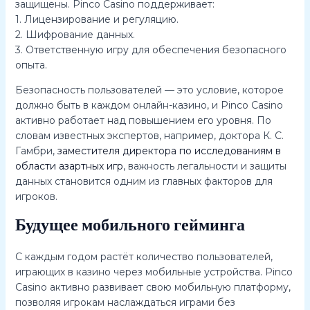
защищены. Pinco Casino поддерживает:
1. Лицензирование и регуляцию.
2. Шифрование данных.
3. Ответственную игру для обеспечения безопасного
опыта.
Безопасность пользователей — это условие, которое
должно быть в каждом онлайн-казино, и Pinco Casino
активно работает над повышением его уровня. По
словам известных экспертов, например, доктора К. С.
Гамбри,
заместителя директора по исследованиям в
области азартных игр
, важность легальности и защиты
данных становится одним из главных факторов для
игроков.
Будущее мобильного гейминга
С каждым годом растёт количество пользователей,
играющих в казино через мобильные устройства. Pinco
Casino активно развивает свою мобильную платформу,
позволяя игрокам наслаждаться играми без