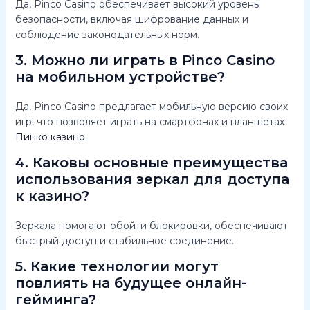
Да, Pinco Casino обеспечивает высокий уровень
безопасности, включая шифрование данных и
соблюдение законодательных норм.
3. Можно ли играть в Pinco Casino
на мобильном устройстве?
Да, Pinco Casino предлагает мобильную версию своих
игр, что позволяет играть на смартфонах и планшетах
Пинко казино
.
4. Каковы основные преимущества
использования зеркал для доступа
к казино?
Зеркала помогают обойти блокировки, обеспечивают
быстрый доступ и стабильное соединение.
5. Какие технологии могут
повлиять на будущее онлайн-
гейминга?