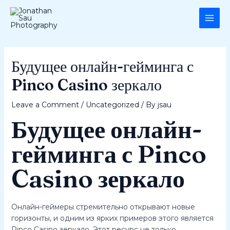
Skip
Post
MAI
to
navigation
ME
content
Будущее онлайн-гейминга с
Pinco Casino зеркало
Leave a Comment
/
Uncategorized
/ By
jsau
Будущее онлайн-
гейминга с Pinco
Casino зеркало
Онлайн-геймеры стремительно открывают новые
горизонты, и одним из ярких примеров этого является
Pinco Casino зеркало. Этот ресурс не только