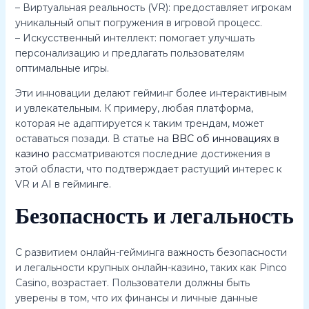
– Виртуальная реальность (VR): предоставляет игрокам
уникальный опыт погружения в игровой процесс.
– Искусственный интеллект: помогает улучшать
персонализацию и предлагать пользователям
оптимальные игры.
Эти инновации делают гейминг более интерактивным
и увлекательным. К примеру, любая платформа,
которая не адаптируется к таким трендам, может
оставаться позади. В статье на
BBC об инновациях в
казино
рассматриваются последние достижения в
этой области, что подтверждает растущий интерес к
VR и AI в гейминге.
Безопасность и легальность
С развитием онлайн-гейминга важность безопасности
и легальности крупных онлайн-казино, таких как Pinco
Casino, возрастает. Пользователи должны быть
уверены в том, что их финансы и личные данные