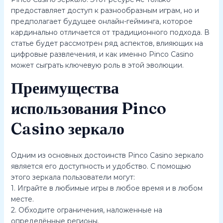
предоставляет доступ к разнообразным играм, но и
предполагает будущее онлайн-гейминга, которое
кардинально отличается от традиционного подхода. В
статье будет рассмотрен ряд аспектов, влияющих на
цифровые развлечения, и как именно Pinco Casino
может сыграть ключевую роль в этой эволюции.
Преимущества
использования Pinco
Casino зеркало
Одним из основных достоинств Pinco Casino зеркало
является его доступность и удобство. С помощью
этого зеркала пользователи могут:
1. Играйте в любимые игры в любое время и в любом
месте.
2. Обходите ограничения, наложенные на
определённые регионы.