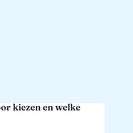
or kiezen en welke