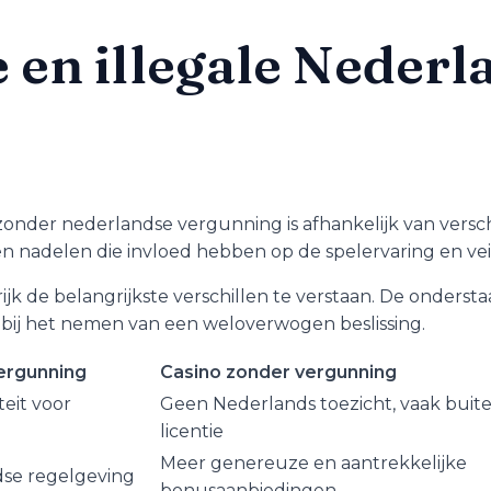
e en illegale Neder
zonder nederlandse vergunning is afhankelijk van versch
n nadelen die invloed hebben op de spelervaring en veil
de belangrijkste verschillen te verstaan. De onderstaan
bij het nemen van een weloverwogen beslissing.
ergunning
Casino zonder vergunning
teit voor
Geen Nederlands toezicht, vaak buit
licentie
Meer genereuze en aantrekkelijke
dse regelgeving
bonusaanbiedingen