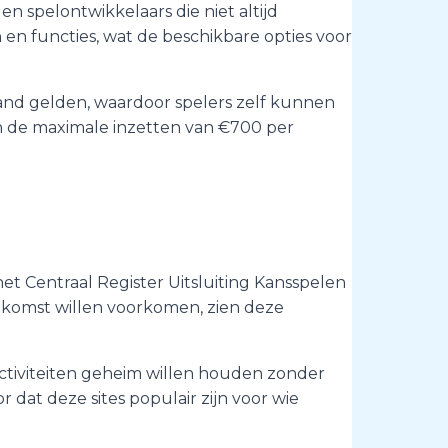
n spelontwikkelaars die niet altijd
 en functies, wat de beschikbare opties voor
land gelden, waardoor spelers zelf kunnen
aan de maximale inzetten van €700 per
t Centraal Register Uitsluiting Kansspelen
oekomst willen voorkomen, zien deze
activiteiten geheim willen houden zonder
dat deze sites populair zijn voor wie