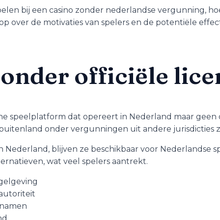
spelen bij een casino zonder nederlandse vergunning, ho
op over de motivaties van spelers en de potentiële effe
onder officiële lice
ne speelplatform dat opereert in Nederland maar geen 
buitenland onder vergunningen uit andere jurisdicties zo
n Nederland, blijven ze beschikbaar voor Nederlandse sp
rnatieven, wat veel spelers aantrekt.
egelgeving
utoriteit
innamen
nd