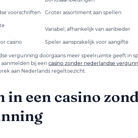
se voorschriften
Groter assortiment aan spellen
te
Variabel, afhankelijk van aanbieder
or casino
Speler aansprakelijk voor aangifte
ndse vergunning doorgaans meer speelruimte geeft in s
h aanmelden bij een
casino zonder nederlandse vergunn
ebrek aan Nederlands regeltoezicht.
 in een casino zon
unning