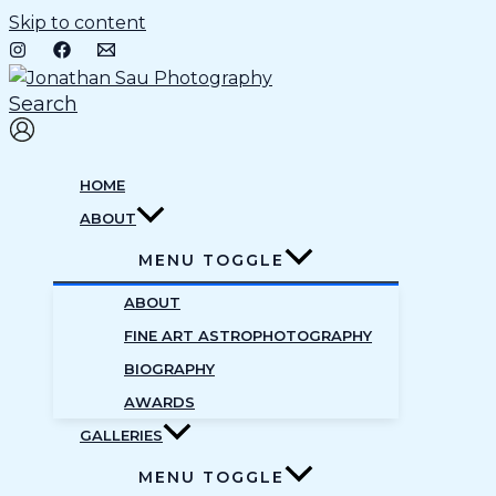
Skip to content
Search
HOME
ABOUT
MENU TOGGLE
ABOUT
FINE ART ASTROPHOTOGRAPHY
BIOGRAPHY
AWARDS
GALLERIES
MENU TOGGLE