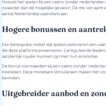
Hoewel het spelen bij een casino zonder nederlandse
zwaarder dan de mogelijke gevaren. De mix van aantr
aantal Nederlandse casinofans aan.
Hogere bonussen en aantrek
Een belangrijke motief dat spelers selecteren een c
die deze platforms presenteren. Gereguleerde Nederla
aanzienlijk royaler kunnen zijn met hun promoties.
De bonus voorwaarden bij een casino zonder nederland
inzeteisen. Deze monetaire stimulansen maken het voor 
bevinden.
Uitgebreider aanbod en zon