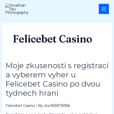
Skip
MAI
to
ME
content
Felicebet Casino
Moje zkusenosti s registraci
Moje
zkusenosti
a vyberem vyher u
s
registraci
Felicebet Casino po dvou
a
tydnech hrani
vyberem
vyher
u
Felicebet Casino
/ By
xtw18387895b
Felicebet