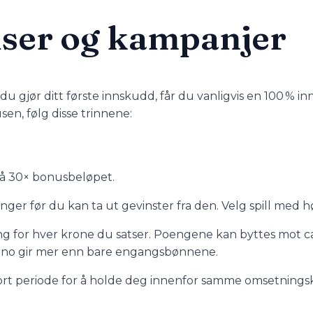
user og kampanjer
du gjør ditt første innskudd, får du vanligvis en 100 % 
sen, følg disse trinnene:
å 30× bonusbeløpet.
r før du kan ta ut gevinster fra den. Velg spill med hø
ng for hver krone du satser. Poengene kan byttes mot ca
asino gir mer enn bare engangsbønnene.
rt periode for å holde deg innenfor samme omsetningskr