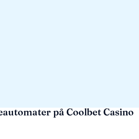
lleautomater på Coolbet Casino