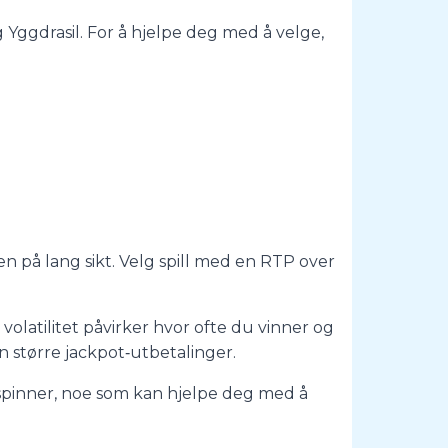
 Yggdrasil. For å hjelpe deg med å velge,
sen på lang sikt. Velg spill med en RTP over
volatilitet påvirker hvor ofte du vinner og
en større jackpot‑utbetalinger.
u spinner, noe som kan hjelpe deg med å