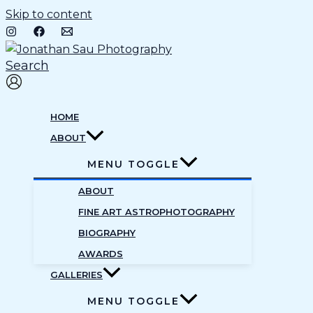
Skip to content
Search
HOME
ABOUT
MENU TOGGLE
ABOUT
FINE ART ASTROPHOTOGRAPHY
BIOGRAPHY
AWARDS
GALLERIES
MENU TOGGLE