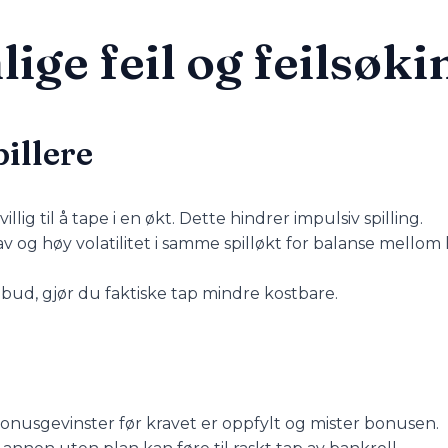
lige feil og feilsøki
pillere
lig til å tape i en økt. Dette hindrer impulsiv spilling.
og høy volatilitet i samme spilløkt for balanse mellom 
ilbud, gjør du faktiske tap mindre kostbare.
 bonusgevinster før kravet er oppfylt og mister bonusen.