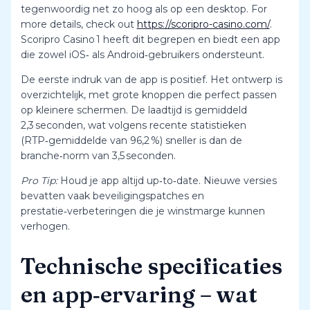
tegenwoordig net zo hoog als op een desktop. For
more details, check out
https://scoripro-casino.com/
.
Scoripro Casino 1 heeft dit begrepen en biedt een app
die zowel iOS‑ als Android‑gebruikers ondersteunt.
De eerste indruk van de app is positief. Het ontwerp is
overzichtelijk, met grote knoppen die perfect passen
op kleinere schermen. De laadtijd is gemiddeld
2,3 seconden, wat volgens recente statistieken
(RTP‑gemiddelde van 96,2 %) sneller is dan de
branche‑norm van 3,5 seconden.
Pro Tip:
Houd je app altijd up‑to‑date. Nieuwe versies
bevatten vaak beveiligingspatches en
prestatie‑verbeteringen die je winstmarge kunnen
verhogen.
Technische specificaties
en app‑ervaring – wat