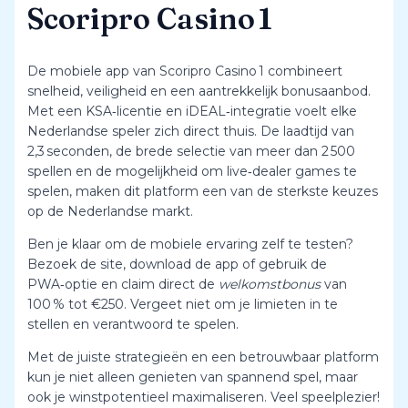
Scoripro Casino 1
De mobiele app van Scoripro Casino 1 combineert
snelheid, veiligheid en een aantrekkelijk bonusaanbod.
Met een KSA‑licentie en iDEAL‑integratie voelt elke
Nederlandse speler zich direct thuis. De laadtijd van
2,3 seconden, de brede selectie van meer dan 2 500
spellen en de mogelijkheid om live‑dealer games te
spelen, maken dit platform een van de sterkste keuzes
op de Nederlandse markt.
Ben je klaar om de mobiele ervaring zelf te testen?
Bezoek de site, download de app of gebruik de
PWA‑optie en claim direct de
welkomstbonus
van
100 % tot €250. Vergeet niet om je limieten in te
stellen en verantwoord te spelen.
Met de juiste strategieën en een betrouwbaar platform
kun je niet alleen genieten van spannend spel, maar
ook je winstpotentieel maximaliseren. Veel speelplezier!