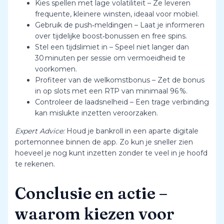
Kies spellen met lage volatiliteit – Ze leveren
frequente, kleinere winsten, ideaal voor mobiel.
Gebruik de push‑meldingen – Laat je informeren
over tijdelijke boost‑bonussen en free spins.
Stel een tijdslimiet in – Speel niet langer dan
30 minuten per sessie om vermoeidheid te
voorkomen.
Profiteer van de welkomstbonus – Zet de bonus
in op slots met een RTP van minimaal 96 %.
Controleer de laadsnelheid – Een trage verbinding
kan mislukte inzetten veroorzaken.
Expert Advice:
Houd je bankroll in een aparte digitale
portemonnee binnen de app. Zo kun je sneller zien
hoeveel je nog kunt inzetten zonder te veel in je hoofd
te rekenen.
Conclusie en actie –
waarom kiezen voor