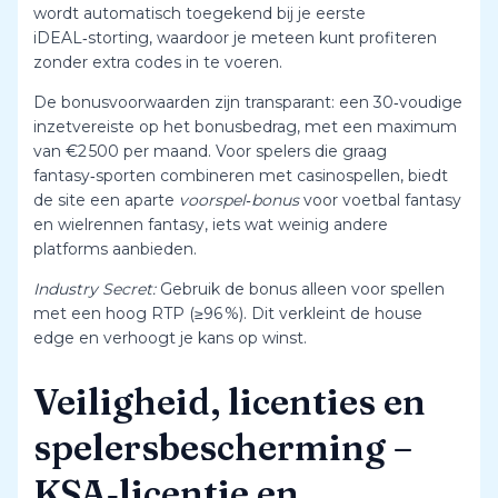
wordt automatisch toegekend bij je eerste
iDEAL‑storting, waardoor je meteen kunt profiteren
zonder extra codes in te voeren.
De bonusvoorwaarden zijn transparant: een 30‑voudige
inzetvereiste op het bonusbedrag, met een maximum
van €2 500 per maand. Voor spelers die graag
fantasy‑sporten combineren met casinospellen, biedt
de site een aparte
voorspel‑bonus
voor voetbal fantasy
en wielrennen fantasy, iets wat weinig andere
platforms aanbieden.
Industry Secret:
Gebruik de bonus alleen voor spellen
met een hoog RTP (≥96 %). Dit verkleint de house
edge en verhoogt je kans op winst.
Veiligheid, licenties en
spelersbescherming –
KSA‑licentie en