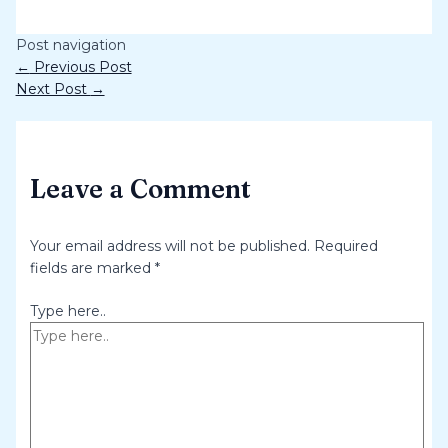
Post navigation
←
Previous Post
Next Post
→
Leave a Comment
Your email address will not be published.
Required
fields are marked
*
Type here..