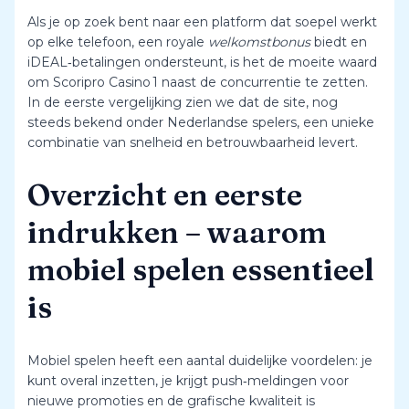
Als je op zoek bent naar een platform dat soepel werkt
op elke telefoon, een royale
welkomstbonus
biedt en
iDEAL‑betalingen ondersteunt, is het de moeite waard
om Scoripro Casino 1 naast de concurrentie te zetten.
In de eerste vergelijking zien we dat de site, nog
steeds bekend onder Nederlandse spelers, een unieke
combinatie van snelheid en betrouwbaarheid levert.
Overzicht en eerste
indrukken – waarom
mobiel spelen essentieel
is
Mobiel spelen heeft een aantal duidelijke voordelen: je
kunt overal inzetten, je krijgt push‑meldingen voor
nieuwe promoties en de grafische kwaliteit is