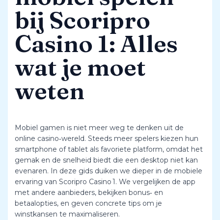
bij Scoripro
Casino 1: Alles
wat je moet
weten
Mobiel gamen is niet meer weg te denken uit de
online casino‑wereld. Steeds meer spelers kiezen hun
smartphone of tablet als favoriete platform, omdat het
gemak en de snelheid biedt die een desktop niet kan
evenaren. In deze gids duiken we dieper in de mobiele
ervaring van Scoripro Casino 1. We vergelijken de app
met andere aanbieders, bekijken bonus‑ en
betaalopties, en geven concrete tips om je
winstkansen te maximaliseren.