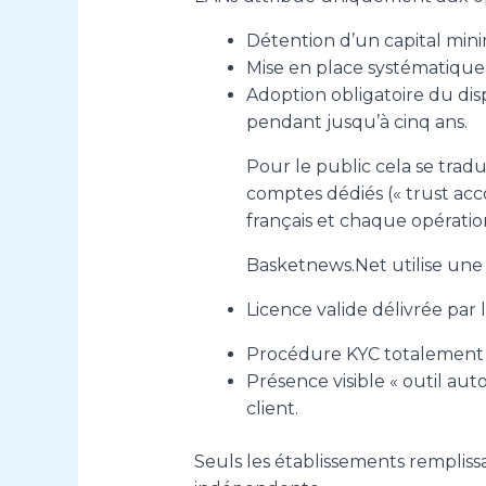
Détention d’un capital minim
Mise en place systématique 
Adoption obligatoire du disp
pendant jusqu’à cinq ans.
Pour le public cela se trad
comptes dédiés (« trust acc
français et chaque opération
Basketnews.Net utilise une gr
Licence valide délivrée par 
Procédure KYC totalement 
Présence visible « outil aut
client.
Seuls les établissements rempli