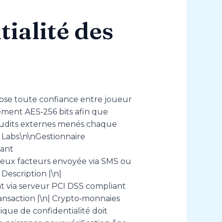
tialité des
pose toute confiance entre joueur
rement AES‑256 bits afin que
s audits externes menés chaque
Labs.\n\nGestionnaire
lant
deux facteurs envoyée via SMS ou
Description |\n|
ia serveur PCI DSS compliant
ransaction |\n| Crypto‑monnaies
que de confidentialité doit