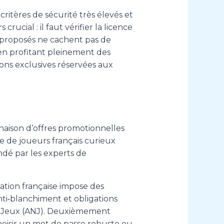
critères de sécurité très élevés et
rucial : il faut vérifier la licence
s proposés ne cachent pas de
 en profitant pleinement des
ions exclusives réservées aux
naison d’offres promotionnelles
 de joueurs français curieux
é par les experts de
ation française impose des
nti‑blanchiment et obligations
es Jeux (ANJ). Deuxièmement
oisir un mot de passe robuste ou