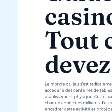
casino
Tout 
devez
Le monde du jeu s’est radicaleme
accéder à des centaines de tables
établissement physique. Cette acce
chaque année des milliards d’euro
encadrer cette activité et protége