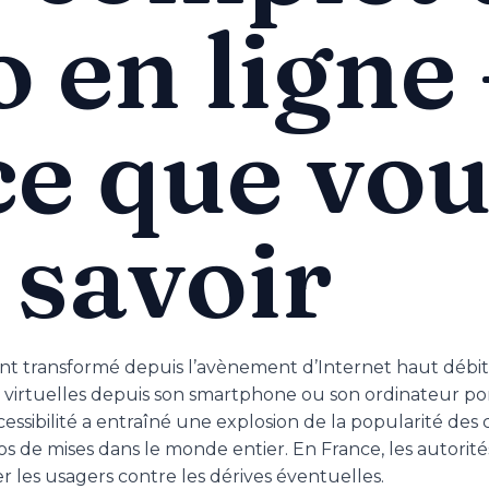
 en ligne 
ce que vo
 savoir
nt transformé depuis l’avènement d’Internet haut débit
 virtuelles depuis son smartphone ou son ordinateur po
ssibilité a entraîné une explosion de la popularité des c
s de mises dans le monde entier. En France, les autorit
r les usagers contre les dérives éventuelles.