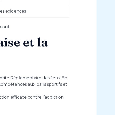
les exigences
h‑out.
ise et la
utorité Réglementaire des Jeux En
 compétences aux paris sportifs et
tion efficace contre l’addiction