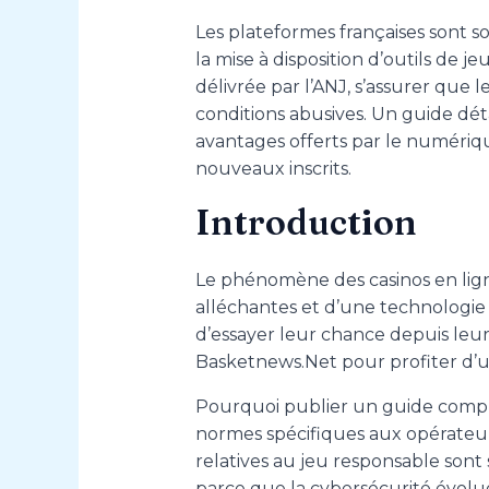
Les plateformes françaises sont so
la mise à disposition d’outils de je
délivrée par l’ANJ, s’assurer que
conditions abusives. Un guide dét
avantages offerts par le numérique
nouveaux inscrits.
Introduction
Le phénomène des casinos en ligne
alléchantes et d’une technologie
d’essayer leur chance depuis leu
Basketnews.Net pour profiter d’u
Pourquoi publier un guide comple
normes spécifiques aux opérateurs
relatives au jeu responsable son
parce que la cybersécurité évolu