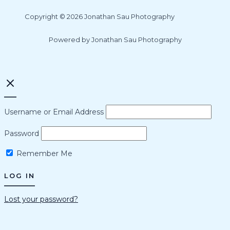
Copyright © 2026 Jonathan Sau Photography
Powered by Jonathan Sau Photography
Username or Email Address
Password
Remember Me
Lost your password?