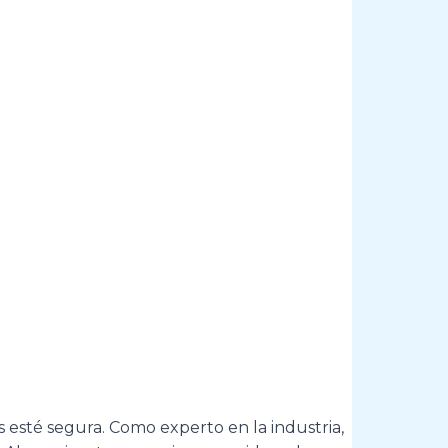
s esté segura. Como experto en la industria,