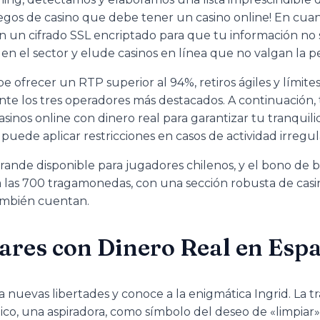
juegos de casino que debe tener un casino online! En cua
n un cifrado SSL encriptado para que tu información no
n el sector y elude casinos en línea que no valgan la p
e ofrecer un RTP superior al 94%, retiros ágiles y límit
te los tres operadores más destacados. A continuación, 
inos online con dinero real para garantizar tu tranquili
ede aplicar restricciones en casos de actividad irregul
ande disponible para jugadores chilenos, y el bono de bi
 las 700 tragamonedas, con una sección robusta de casin
también cuentan.
ares con Dinero Real en Esp
ra nuevas libertades y conoce a la enigmática Ingrid. La t
, una aspiradora, como símbolo del deseo de «limpiar» lo