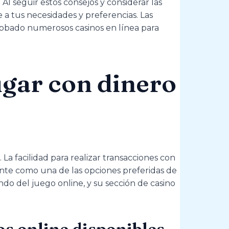
Al seguir estos consejos y considerar las
e a tus necesidades y preferencias. Las
probado numerosos casinos en línea para
ugar con dinero
La facilidad para realizar transacciones con
nte como una de las opciones preferidas de
do del juego online, y su sección de casino