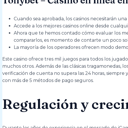
Tonybet – Casino en línea en
Cuando sea aprobada, los casinos necesitarán una l
Accede a los mejores casinos online desde cualquie
Ahora que te hemos contado cómo evaluar los mejor
compararlos, es momento de contarte un poco sobre
La mayoría de los operadores ofrecen modo demo e
Este casino ofrece tres mil juegos para todos los juga
muchos otros. Además de las clásicas tragamonedas, los 
verificación de cuenta no supera las 24 horas, siempr
con más de 5 métodos de pago seguros.
Regulación y creci
Durante los años de experiencia en el mercado de iGami