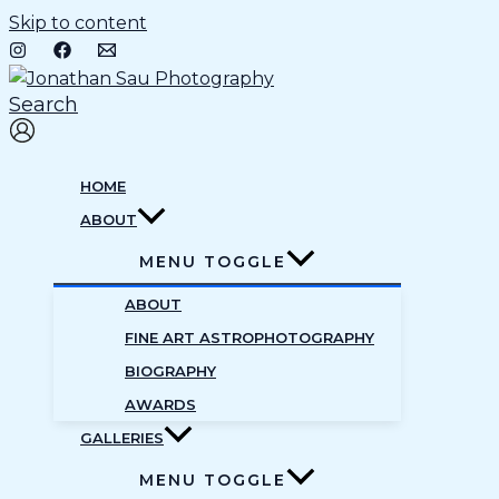
Skip to content
Search
HOME
ABOUT
MENU TOGGLE
ABOUT
FINE ART ASTROPHOTOGRAPHY
BIOGRAPHY
AWARDS
GALLERIES
MENU TOGGLE