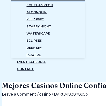
SOUTHAMPTON
ALGONQUIN
KILLARNEY
STARRY NIGHT
WATERSCAPE
ECLIPSES
DEEP SKY
PLAYFUL
EVENT SCHEDULE
CONTACT
Mejores Casinos Online Confia
Leave a Comment
/
casino
/ By
xtw18387895b