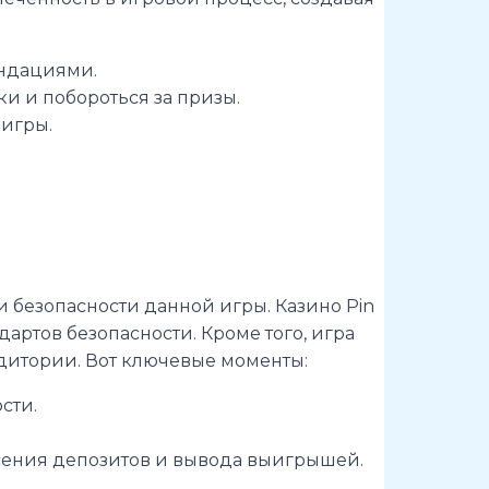
ендациями.
и и побороться за призы.
 игры.
и безопасности данной игры. Казино Pin
артов безопасности. Кроме того, игра
удитории. Вот ключевые моменты:
сти.
сения депозитов и вывода выигрышей.