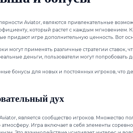
лярности Aviator, являются привлекательные возмо
ициенту, который растет с каждым мгновением. Кр
рые придают игре дополнительную ценность. Вот осн
ки могут применять различные стратегии ставок, ч
реальные деньги, пользователи могут попробовать 
зные бонусы для новых и постоянных игроков, что д
овательный дух
iator, является сообщество игроков. Множество по
ю атмосферу. Игра включает в себя элементы соревно
нам. Это взаимодействие усиливает интерес и вовл