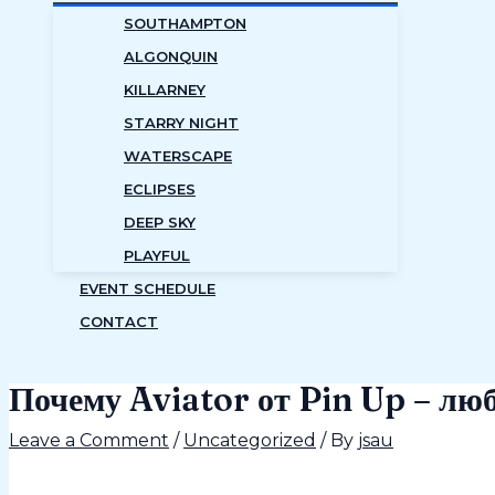
SOUTHAMPTON
ALGONQUIN
KILLARNEY
STARRY NIGHT
WATERSCAPE
ECLIPSES
DEEP SKY
PLAYFUL
EVENT SCHEDULE
CONTACT
Почему Aviator от Pin Up – лю
Leave a Comment
/
Uncategorized
/ By
jsau