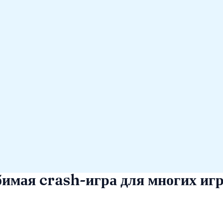
бимая crash-игра для многих иг