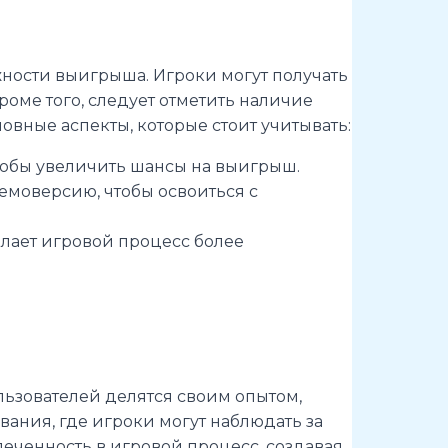
жности выигрыша. Игроки могут получать
оме того, следует отметить наличие
овные аспекты, которые стоит учитывать:
тобы увеличить шансы на выигрыш.
демоверсию, чтобы освоиться с
елает игровой процесс более
льзователей делятся своим опытом,
вания, где игроки могут наблюдать за
еченность в игровой процесс, создавая