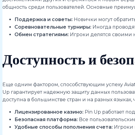
общность среди пользователей. Основные преиму
Поддержка и советы:
Новички могут обратит
Соревновательные турниры:
Иногда проводят
Обмен стратегиями:
Игроки делятся своими н
Доступность и безо
Еще одним фактором, способствующим успеху Aviato
Up гарантирует надежную защиту данных пользоват
доступна в большинстве стран и на разных языках
Лицензированное казино:
Pin Up работает по
Безопасная платформа:
Все пользовательские
Удобные способы пополнения счета:
Игроки 