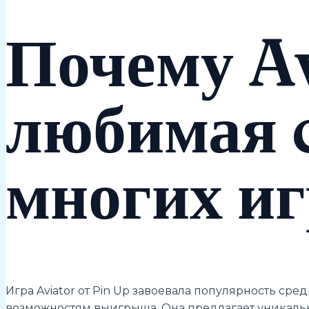
Почему Av
любимая 
многих и
Игра Aviator от Pin Up завоевала популярность ср
возможностям выигрыша. Она предлагает уникальн