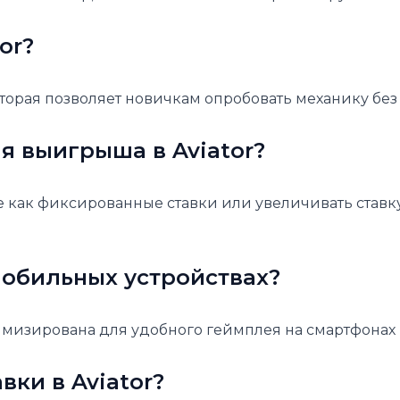
or?
оторая позволяет новичкам опробовать механику бе
я выигрыша в Aviator?
ие как фиксированные ставки или увеличивать ставк
 мобильных устройствах?
тимизирована для удобного геймплея на смартфонах 
вки в Aviator?