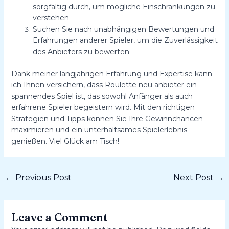
sorgfältig durch, um mögliche Einschränkungen zu
verstehen
Suchen Sie nach unabhängigen Bewertungen und
Erfahrungen anderer Spieler, um die Zuverlässigkeit
des Anbieters zu bewerten
Dank meiner langjährigen Erfahrung und Expertise kann
ich Ihnen versichern, dass Roulette neu anbieter ein
spannendes Spiel ist, das sowohl Anfänger als auch
erfahrene Spieler begeistern wird. Mit den richtigen
Strategien und Tipps können Sie Ihre Gewinnchancen
maximieren und ein unterhaltsames Spielerlebnis
genießen. Viel Glück am Tisch!
←
Previous Post
Next Post
→
Leave a Comment