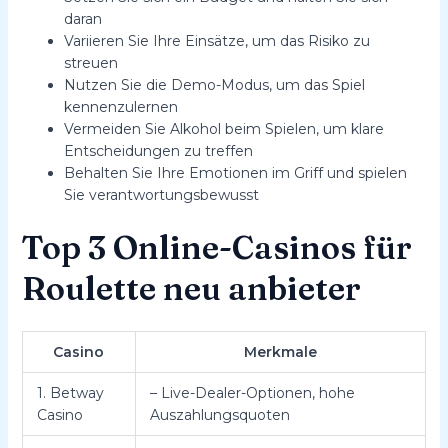
daran
Variieren Sie Ihre Einsätze, um das Risiko zu
streuen
Nutzen Sie die Demo-Modus, um das Spiel
kennenzulernen
Vermeiden Sie Alkohol beim Spielen, um klare
Entscheidungen zu treffen
Behalten Sie Ihre Emotionen im Griff und spielen
Sie verantwortungsbewusst
Top 3 Online-Casinos für
Roulette neu anbieter
Casino
Merkmale
1. Betway
– Live-Dealer-Optionen, hohe
Casino
Auszahlungsquoten