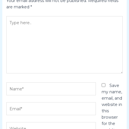
Your email address will not be published.
Required fields
are marked
*
Type
here..
Name*
Save
my name,
email, and
website in
Email*
this
browser
for the
Website