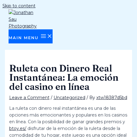
Skip to content
MAIN MENU
Ruleta con Dinero Real
Instantánea: La emoción
del casino en línea
Leave a Comment
/
Uncategorized
/ By
xtw18387d5bd
La ruleta con dinero real instantánea es una de las
opciones más emocionantes y populares en los casinos
en línea. Con la posibilidad de ganar grandes premios y
btoy.es/
disfrutar de la emoción de la ruleta desde la
comodidad de tu hogar, este juego es una opción ideal