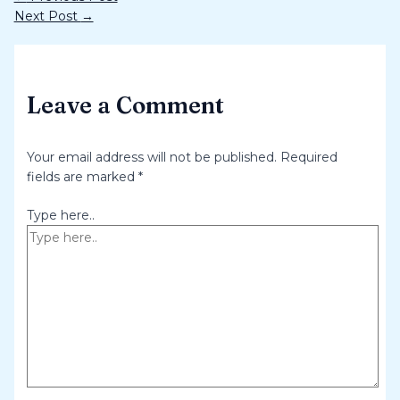
Next Post
→
Leave a Comment
Your email address will not be published.
Required
fields are marked
*
Type here..