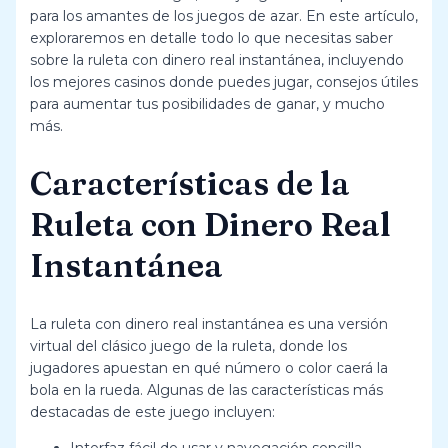
para los amantes de los juegos de azar. En este
artículo,
exploraremos en detalle todo lo que necesitas saber
sobre la ruleta con dinero real instantánea, incluyendo
los mejores casinos donde puedes jugar, consejos útiles
para aumentar tus posibilidades de ganar, y mucho
más.
Características de la
Ruleta con Dinero Real
Instantánea
La ruleta con dinero real instantánea es una versión
virtual del clásico juego de la ruleta, donde los
jugadores apuestan en qué número o color caerá la
bola en la rueda. Algunas de las características más
destacadas de este juego incluyen:
Interfaz fácil de usar y navegación sencilla