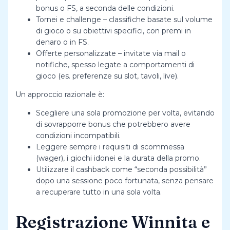
bonus o FS, a seconda delle condizioni.
Tornei e challenge – classifiche basate sul volume
di gioco o su obiettivi specifici, con premi in
denaro o in FS.
Offerte personalizzate – invitate via mail o
notifiche, spesso legate a comportamenti di
gioco (es. preferenze su slot, tavoli, live).
Un approccio razionale è:
Scegliere una sola promozione per volta, evitando
di sovrapporre bonus che potrebbero avere
condizioni incompatibili.
Leggere sempre i requisiti di scommessa
(wager), i giochi idonei e la durata della promo.
Utilizzare il cashback come “seconda possibilità”
dopo una sessione poco fortunata, senza pensare
a recuperare tutto in una sola volta.
Registrazione Winnita e