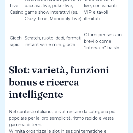
Live
baccarat live, poker live,
live, con varianti
Casino
game show interattivi (es.
VIP e tavoli
Crazy Time, Monopoly Live)
illimitati
Ottimi per sessioni
Giochi
Scratch, ruote, dadi, formati
brevi o come
rapidi
instant win e mini‑giochi
“intervallo” tra slot
Slot: varietà, funzioni
bonus e ricerca
intelligente
Nel contesto italiano, le slot restano la categoria più
popolare per la loro semplicità, ritmo rapido e vasta
gamma di temi.
Winnita organizza le slot in sezioni tematiche e