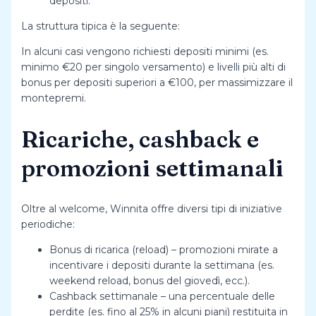
depositi.
La struttura tipica è la seguente:
In alcuni casi vengono richiesti depositi minimi (es.
minimo €20 per singolo versamento) e livelli più alti di
bonus per depositi superiori a €100, per massimizzare il
montepremi.
Ricariche, cashback e
promozioni settimanali
Oltre al welcome, Winnita offre diversi tipi di iniziative
periodiche:
Bonus di ricarica (reload) – promozioni mirate a
incentivare i depositi durante la settimana (es.
weekend reload, bonus del giovedì, ecc.).
Cashback settimanale – una percentuale delle
perdite (es. fino al 25% in alcuni piani) restituita in