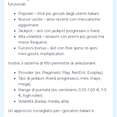
funzionali:
Popolari – titoli più giocati dagli utenti italiani.
Nuove uscite – arrivi recenti con meccaniche
aggiornate.
Jackpot – slot con jackpot progressivi o fixed.
Alta volatilità – sessioni con premi più grossi ma
meno frequenti.
Funzioni bonus – slot con free spins, re‑spin,
mini‑giochi, moltiplicatori.
Inoltre, il sistema di filtri permette di selezionare:
Provider (es. Pragmatic Play, NetEnt, Evoplay).
Tipo di jackpot (fixed, progressivo, mini, major,
mega).
Range di puntata (es. centesimi, 0,10–1,00 €, 1–5
€, high‑roller).
Volatilità (bassa, media, alta).
Un approccio consigliato per i giocatori italiani è: