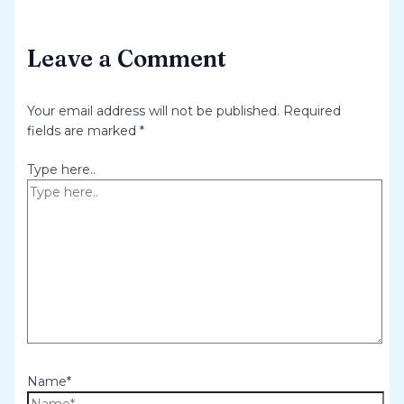
Leave a Comment
Your email address will not be published.
Required
fields are marked
*
Type here..
Name*