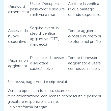
Usare “Recupera
Abilitare la verifica
Password
password” e seguire
in due passaggi
dimenticata
il link via e‑mail.
quando disponibile.
Seguire eventuali
Accesso da
Tenere aggiornati
step di verifica
nuovo
e‑mail e numero di
aggiuntiva (OTP,
dispositivo
telefono nel profilo.
mail, ecc.).
Ricaricare il browser
Tenere il browser
Pagina non
o svuotare
aggiornato e usare
aggiornata
cache/cookie.
connessioni stabili.
Sicurezza, pagamenti e criptovalute
Winnita opera con focus su sicurezza e
regolamentazione, con licenze riconosciute e policy di
giocatore responsabile chiare.
La piattaforma integra: