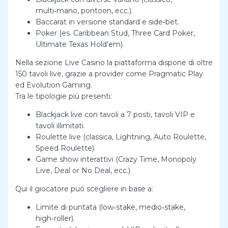
multi‑mano, pontoon, ecc.).
Baccarat in versione standard e side‑bet.
Poker (es. Caribbean Stud, Three Card Poker,
Ultimate Texas Hold’em).
Nella sezione Live Casino la piattaforma dispone di oltre
150 tavoli live, grazie a provider come Pragmatic Play
ed Evolution Gaming.
Tra le tipologie più presenti:
Blackjack live con tavoli a 7 posti, tavoli VIP e
tavoli illimitati.
Roulette live (classica, Lightning, Auto Roulette,
Speed Roulette).
Game show interattivi (Crazy Time, Monopoly
Live, Deal or No Deal, ecc.).
Qui il giocatore può scegliere in base a:
Limite di puntata (low‑stake, medio‑stake,
high‑roller).